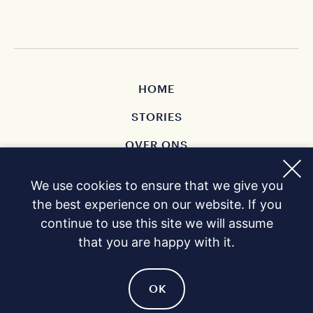
HOME
STORIES
OVER ONS
CONTACT
We use cookies to ensure that we give you
KOPEN
the best experience on our website. If you
continue to use this site we will assume
PRIVACY POLICY
that you are happy with it.
OK