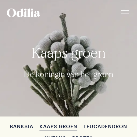
Kaaps groen
De koningin van het groen
BANKSIA
KAAPS GROEN
LEUCADENDRON