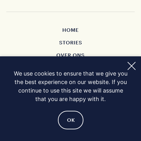
HOME
STORIES
OVER ONS
CONTACT
We use cookies to ensure that we give you
KOPEN
the best experience on our website. If you
continue to use this site we will assume
PRIVACY POLICY
that you are happy with it.
OK
SITE BY GUSMANSON